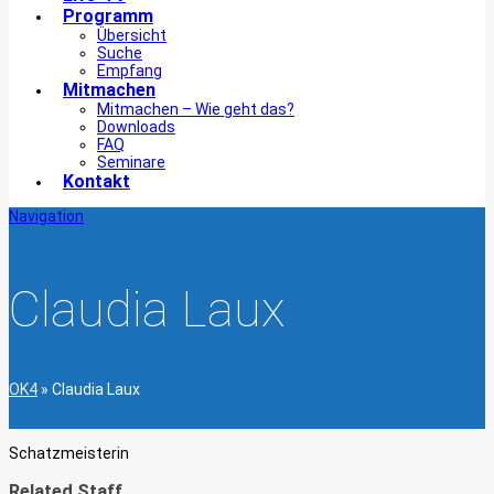
Programm
Übersicht
Suche
Empfang
Mitmachen
Mitmachen – Wie geht das?
Downloads
FAQ
Seminare
Kontakt
Navigation
Claudia Laux
OK4
»
Claudia Laux
Schatzmeisterin
Related Staff