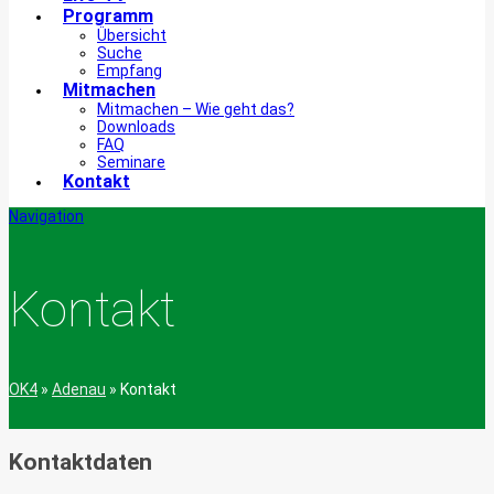
Programm
Übersicht
Suche
Empfang
Mitmachen
Mitmachen – Wie geht das?
Downloads
FAQ
Seminare
Kontakt
Navigation
Kontakt
OK4
»
Adenau
»
Kontakt
Kontaktdaten