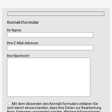
Kontaktformular
Ihr Name
Ihre E-Mail-Adresse
Ihre Nachricht
Bitte lasse dieses Feld leer.
Mit dem Absenden des Kontaktformulars erklären Sie
sich damit einverstanden, dass Ihre Daten zur Bearbeitung
Ihres Anliegens verwendet werden. Weitere Informationen