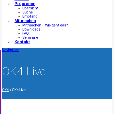
Programm
Übersicht
Suche
Empfang
Mitmachen
Mitmachen – Wie geht das?
Downloads
FAQ
Seminare
Kontakt
Navigation
OK4 Live
OK4
»
OK4 Live