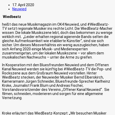
17. April 2020
Neuwied
Wiedbeatz
heißt das neue Musikmagazin im OK4 Neuwied, und #WiedBeatz-
TV setzt regionale Musiker ins rechte Licht. Die WiedBeatz-Macher
wissen: Die lokale Musikszene lebt, doch das bekommen zu wenige
wirklich mit
. „
Leider erhalten regional agierende Bands selten die
gleiche Aufmerksamkeit wie etablierte Künstler“, sind sie sich
sicher. Um dieses Missverhältnis ein wenig auszugleichen, haben
sich Anfang 2020 einige Musik- und Medienexperten
zusammengetan, um der lokalen Musikszene – vor allem dem
musikalischen Nachwuchs – unter die Arme zu greifen.
In Kooperation mit den Bluesfreunden Neuwied und dem Offenen
Kanal Neuwied werden sie künftig bei #WiedBeatz-TV die Pop- und
Rockszene aus dem Großraum Neuwied vorstellen. Hinter
WiedBeatz stecken, der Neuwieder Musiker Bernd Elberskirch,
Kameramann Jürgen Schneider, Bluesfreunde-Sprecher Karlheinz
Kroke, Journalist Frank Blum und Andreas Fischer,
Vorstandsvorsitzender des Vereins „Offener Kanal Neuwied“. Sie
filmen, schneiden, moderieren und sorgen für eine allgemeine
Vernetzung.
Kroke erläutert das WiedBeatz-Konzept: „Wir besuchen Musiker