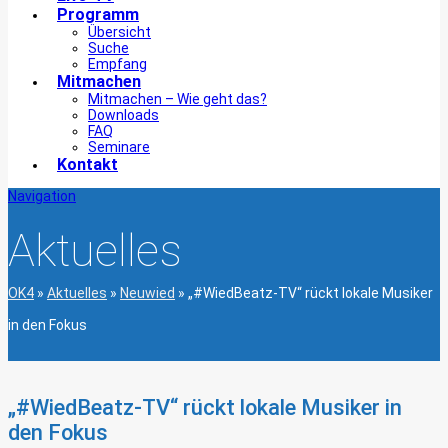
Programm
Übersicht
Suche
Empfang
Mitmachen
Mitmachen – Wie geht das?
Downloads
FAQ
Seminare
Kontakt
Navigation
Aktuelles
OK4
»
Aktuelles
»
Neuwied
»
„#WiedBeatz-TV“ rückt lokale Musiker
in den Fokus
„#WiedBeatz-TV“ rückt lokale Musiker in
den Fokus