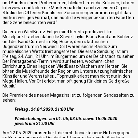
und Bands in ihren Proberäumen, blicken hinter die Kulissen, führen
Interviews und laden die Musiker natürlich auch zu einem Gig ins
Studio des Offenen Kanals ein. Zusammengenommen ergibt das
ein kurzweiliges Format, das auch die weniger bekannten Facetten
der Szene beleuchten wird.“
Die ersten WiedBeatz-Folgen sind bereits produziert. Im
Mittelpunkt stehen dabei die Steve Taylor Blues Band aus Koblenz
und der Band Contest im Big House, dem städtischen
Jugendzentrum in Neuwied. Dort waren sechs Bands zum
musikalischen Wettstreit angetreten. Die erste Sendung ist am
Freitag, 24. April, 21 Uhr, im Bürgermedium der Deichstadt zu sehen.
Der Freitagabend-Termin wird zur festen, wöchentlichen
Einrichtung. Eines liegt den WiedBeatz-Machern am Herzen: Sie
bitten die Musikfreunde der Region um Unterstützung heimischer
Künstler und Veranstalter. „Topmusik erlebt man nicht nur in den
Mega-Hallen. Vor Ort erlebt man oft genug für kleines Geld große
Musik.“
Die Premiere des neuen Magazins ist zu folgenden Sendezeiten zu
sehen:
Freitag , 24.04.2020, 21:00 Uhr
Wiederholungen: am 01. 05, 08.05. sowie 15.05.2020
jeweils um 21:00 Uhr
Am 22.05. 2020 präsentiert die ambitionierte neue Nutzergruppe
im Bürgermedium der Deichstadt bereits die zweite Sendung.