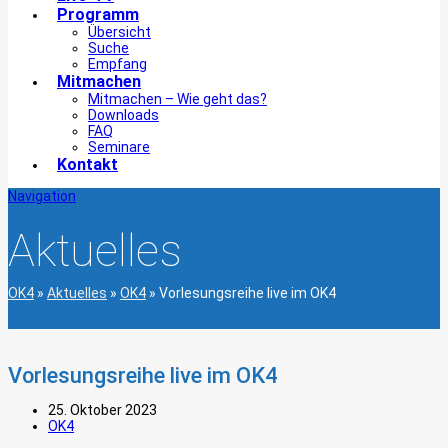
Programm
Übersicht
Suche
Empfang
Mitmachen
Mitmachen – Wie geht das?
Downloads
FAQ
Seminare
Kontakt
Navigation
Aktuelles
OK4
»
Aktuelles
»
OK4
»
Vorlesungsreihe live im OK4
Vorlesungsreihe live im OK4
25. Oktober 2023
OK4