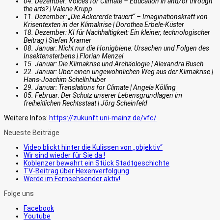
04. Dezember: Voices for Climate – Education in and/or through
the arts? | Valerie Krupp
11. Dezember: „Die Ackererde trauert“ – Imaginationskraft von
Krisentexten in der Klimakrise | Dorothea Erbele-Küster
18. Dezember: KI für Nachhaltigkeit: Ein kleiner, technologischer
Beitrag | Stefan Kramer
08. Januar: Nicht nur die Honigbiene: Ursachen und Folgen des
Insektensterbens | Florian Menzel
15. Januar: Die Klimakrise und Archäologie | Alexandra Busch
22. Januar: Über einen ungewöhnlichen Weg aus der Klimakrise |
Hans-Joachim Schellnhuber
29. Januar: Translations for Climate | Angela Kölling
05. Februar: Der Schutz unserer Lebensgrundlagen im
freiheitlichen Rechtsstaat | Jörg Scheinfeld
Weitere Infos:
https://zukunft.uni-mainz.de/vfc/
Neueste Beiträge
Video blickt hinter die Kulissen von „objektiv“
Wir sind wieder für Sie da !
Koblenzer bewahrt ein Stück Stadtgeschichte
TV-Beitrag über Hexenverfolgung
Werde im Fernsehsender aktiv!
Folge uns
Facebook
Youtube