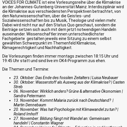
VOICES FOR CLIMATE ist eine Vorlesungsreihe über die Klimakrise
an der Johannes-Gutenberg-Universität Mainz. Interdisziplinär wird
die Klimakrise aus verschiedensten Perspektiven betrachtet, von
den Naturwissenschaften, über die Geistes- und
Sozialwissenschaften bis zu Musik, Theologie und vielen mehr.
Dabei wird nicht nur auf den Status Quo geschaut, sondern die
Beiträge setzen sich auch mit dem jetzt notwendigen Handeln
auseinander. Wissenschaftler:innen unterschiedlichster
Fachgebiete gestalten jeweils eine Sitzung zu einem selbst
gewählten Schwerpunkt im Themenfeld Klimakrise,
Klimagerechtigkeit und Nachhaltigkeit.
Die Vorlesungen finden immer montags zwischen 18:15 Uhr und
19:45 Uhr statt und sind live im OK4-Programm zus ehen.
Die Themen und Termine:
23. Oktober: Das Ende des fossilen Zeitalters | Luisa Neubauer
30. Oktober: Wasserstoff als Ausweg aus der Klimakrise? | Casten
Streb
06. November: Wirklich anders? Grüne & alternative Ökonomien |
Sandra Petermann
13. November: Kommt Malaria zurück nach Deutschland? |
Martin Dennebaum
20. November: Was hat Psychologie mit Klimawandel zu tun? |
Roland Imhoff
27. November: Bildung fängt mit Wandel an: Gemeinsam
handeln! | Constantin Wagner