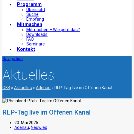
Programm
Übersicht
Suche
Empfang
Mitmachen
Mitmachen – Wie geht das?
Downloads
FAQ
Seminare
Kontakt
Navigation
Aktuelles
OK4
»
Aktuelles
»
Adenau
»
RLP-Tag live im Offenen Kanal
RLP-Tag live im Offenen Kanal
20. Mai 2025
Adenau
,
Neuwied