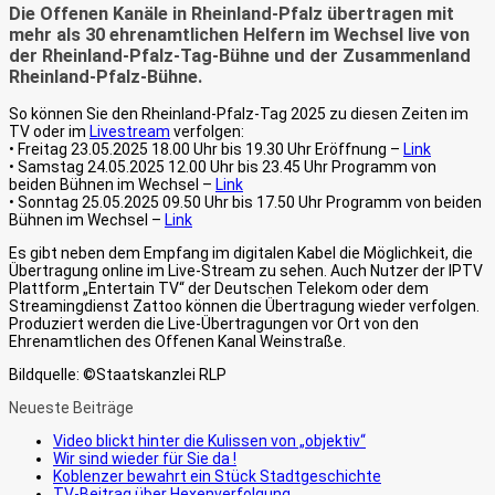
Die Offenen Kanäle in Rheinland-Pfalz übertragen mit
mehr als 30 ehrenamtlichen Helfern im Wechsel live von
der Rheinland-Pfalz-Tag-Bühne und der Zusammenland
Rheinland-Pfalz-Bühne.
So können Sie den Rheinland-Pfalz-Tag 2025 zu diesen Zeiten im
TV oder im
Livestream
verfolgen:
• Freitag 23.05.2025 18.00 Uhr bis 19.30 Uhr Eröffnung –
Link
• Samstag 24.05.2025 12.00 Uhr bis 23.45 Uhr Programm von
beiden Bühnen im Wechsel –
Link
• Sonntag 25.05.2025 09.50 Uhr bis 17.50 Uhr Programm von beiden
Bühnen im Wechsel –
Link
Es gibt neben dem Empfang im digitalen Kabel die Möglichkeit, die
Übertragung online im Live-Stream zu sehen. Auch Nutzer der IPTV
Plattform „Entertain TV“ der Deutschen Telekom oder dem
Streamingdienst Zattoo können die Übertragung wieder verfolgen.
Produziert werden die Live-Übertragungen vor Ort von den
Ehrenamtlichen des Offenen Kanal Weinstraße.
Bildquelle: ©Staatskanzlei RLP
Neueste Beiträge
Video blickt hinter die Kulissen von „objektiv“
Wir sind wieder für Sie da !
Koblenzer bewahrt ein Stück Stadtgeschichte
TV-Beitrag über Hexenverfolgung