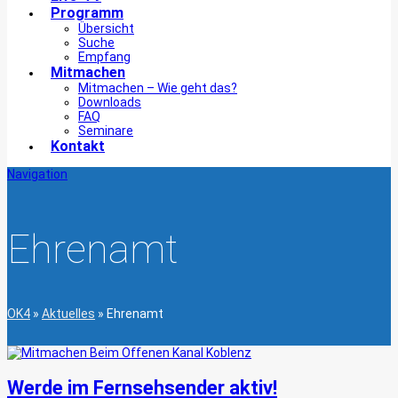
Programm
Übersicht
Suche
Empfang
Mitmachen
Mitmachen – Wie geht das?
Downloads
FAQ
Seminare
Kontakt
Navigation
Ehrenamt
OK4
»
Aktuelles
»
Ehrenamt
Werde im Fernsehsender aktiv!