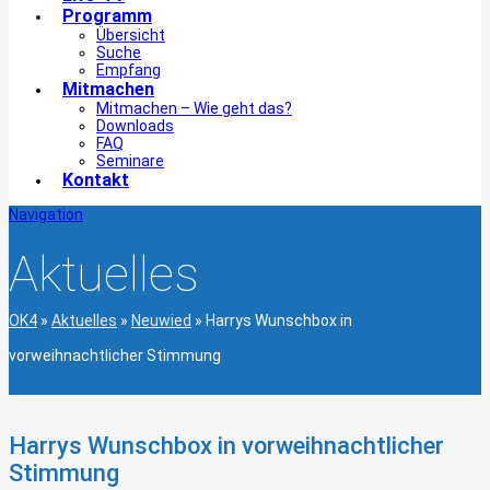
Programm
Übersicht
Suche
Empfang
Mitmachen
Mitmachen – Wie geht das?
Downloads
FAQ
Seminare
Kontakt
Navigation
Aktuelles
OK4
»
Aktuelles
»
Neuwied
»
Harrys Wunschbox in
vorweihnachtlicher Stimmung
Harrys Wunschbox in vorweihnachtlicher
Stimmung