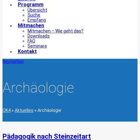
Programm
Übersicht
Suche
Empfang
Mitmachen
Mitmachen – Wie geht das?
Downloads
FAQ
Seminare
Kontakt
Navigation
Archäologie
OK4
»
Aktuelles
»
Archäologie
Pädagogik nach Steinzeitart