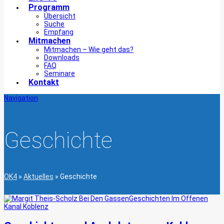
Programm
Übersicht
Suche
Empfang
Mitmachen
Mitmachen – Wie geht das?
Downloads
FAQ
Seminare
Kontakt
Navigation
Geschichte
OK4
»
Aktuelles
»
Geschichte