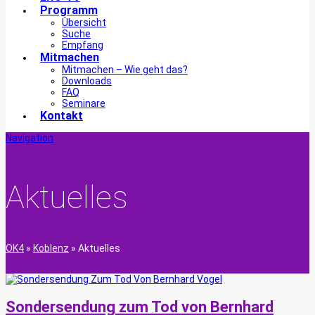
Programm
Übersicht
Suche
Empfang
Mitmachen
Mitmachen – Wie geht das?
Downloads
FAQ
Seminare
Kontakt
Navigation
Aktuelles
OK4
»
Koblenz
»
Aktuelles
Sondersendung zum Tod von Bernhard