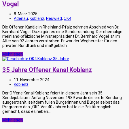
Vogel
8. März 2025
Adenau
,
Koblenz
,
Neuwied
,
OK4
Die Offenen Kanäle in Rheinland-Pfalz nehmen Abschied von Dr.
Bernhard Vogel. Dazu gibt es eine Sondersendung. Der ehemalige
rheinland-pfälzische Ministerpräsident Dr. Bernhard Vogel ist im
Alter von 92 Jahren verstorben. Er war der Wegbereiter für den
privaten Rundfunk und maßgeblich…
Mehr lesen
35 Jahre Offener Kanal Koblenz
11. November 2024
Koblenz
Der Offene Kanal Koblenz feiert in diesem Jahr sein 35.
Sendejubiläum. Anfang November 1989 wurde die erste Sendung
ausgestrahlt, seitdem füllen Bürgerinnen und Bürger selbst das
Programm des „OK“. Vor 40 Jahren hatte die Politik möglich
gemacht, dass es neben…
Mehr lesen