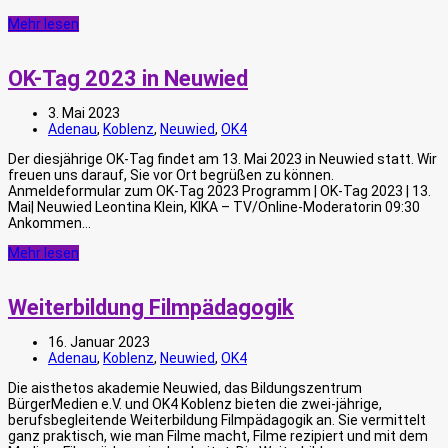
Mehr lesen
OK-Tag 2023 in Neuwied
3. Mai 2023
Adenau
,
Koblenz
,
Neuwied
,
OK4
Der diesjährige OK-Tag findet am 13. Mai 2023 in Neuwied statt. Wir
freuen uns darauf, Sie vor Ort begrüßen zu können.
Anmeldeformular zum OK-Tag 2023 Programm | OK-Tag 2023 | 13.
Mai| Neuwied Leontina Klein, KIKA – TV/Online-Moderatorin 09:30
Ankommen…
Mehr lesen
Weiterbildung Filmpädagogik
16. Januar 2023
Adenau
,
Koblenz
,
Neuwied
,
OK4
Die aisthetos akademie Neuwied, das Bildungszentrum
BürgerMedien e.V. und OK4 Koblenz bieten die zwei-jährige,
berufsbegleitende Weiterbildung Filmpädagogik an. Sie vermittelt
ganz praktisch, wie man Filme macht, Filme rezipiert und mit dem