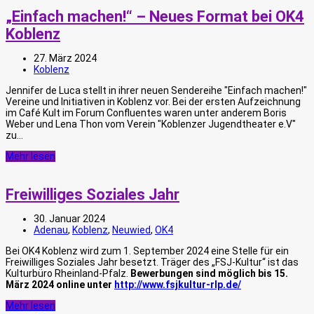
„Einfach machen!“ – Neues Format bei OK4
Koblenz
27. März 2024
Koblenz
Jennifer de Luca stellt in ihrer neuen Sendereihe "Einfach machen!"
Vereine und Initiativen in Koblenz vor. Bei der ersten Aufzeichnung
im Café Kult im Forum Confluentes waren unter anderem Boris
Weber und Lena Thon vom Verein "Koblenzer Jugendtheater e.V"
zu…
Mehr lesen
Freiwilliges Soziales Jahr
30. Januar 2024
Adenau
,
Koblenz
,
Neuwied
,
OK4
Bei OK4 Koblenz wird zum 1. September 2024 eine Stelle für ein
Freiwilliges Soziales Jahr besetzt. Träger des „FSJ-Kultur“ ist das
Kulturbüro Rheinland-Pfalz.
Bewerbungen sind möglich bis 15.
März 2024 online unter
http://www.fsjkultur-rlp.de/
Mehr lesen