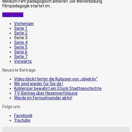
Medium Film pädagogisch arbeitet. Die Weiterbildung
Filmpädagogik startet im…
Mehr lesen
Vorheriger
Seite
1
Seite
2
Seite
3
Seite
4
Seite
5
Seite
6
Seite
7
Vorwärts
Neueste Beiträge
Video blickt hinter die Kulissen von „objektiv“
Wir sind wieder für Sie da !
Koblenzer bewahrt ein Stück Stadtgeschichte
TV-Beitrag über Hexenverfolgung
Werde im Fernsehsender aktiv!
Folge uns
Facebook
Youtube